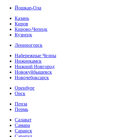
Йошкар-Ола
Казань
Киров
Кирово-Чепецк
Кузнецк
Лениногорск
Набережные Челны
Нижнекамск
Нижний Новгород
Новокуйбышевск
Новочебоксарск
Оренбург
Орск
Пенза
Пермь
Салават
Самара
Саранск
Сарапул