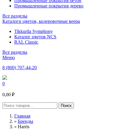
Промышленные покрытия бетон
Промышленные покрытия дерево
Все разделы
Каталоги цветов, колеровочные веера
Tikkurila Symphony
Каталог цветов NCS
RAL Classic
Все разделы
Меню
8 (800) 707-44-20
0
0,00 ₽
Главная
»
Бренды
»
Harris