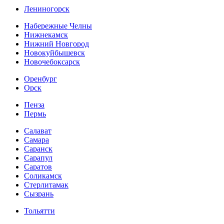
Лениногорск
Набережные Челны
Нижнекамск
Нижний Новгород
Новокуйбышевск
Новочебоксарск
Оренбург
Орск
Пенза
Пермь
Салават
Самара
Саранск
Сарапул
Саратов
Соликамск
Стерлитамак
Сызрань
Тольятти