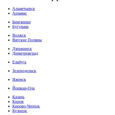
Альметьевск
Арзамас
Березники
Бугульма
Волжск
Вятские Поляны
Дзержинск
Димитровград
Елабуга
Зеленодольск
Ижевск
Йошкар-Ола
Казань
Киров
Кирово-Чепецк
Кузнецк